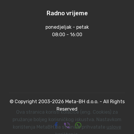
Radno vrijeme
ponedjeljak - petak
08:00 - 16:00
© Copyright 2003-2026 Meta-BH d.o.o. - All Rights
Reserved
Ova stranica koristi kolačiće (eng. Cookies) za
pružanje boljeg korisničkog iskustva. Nastavkom
korištenja MetaBH.ba stranice prihvatate
uslove